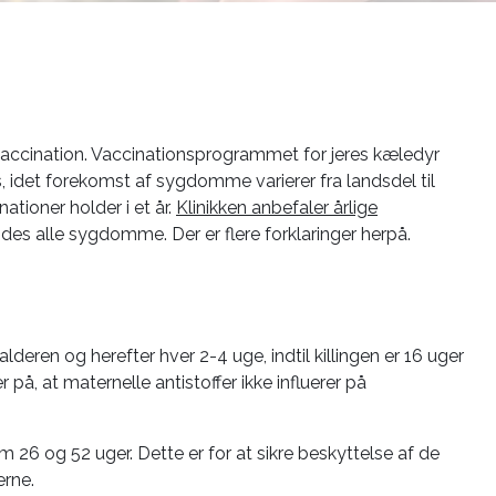
vaccination. Vaccinationsprogrammet for jeres kæledyr
 os, idet forekomst af sygdomme varierer fra landsdel til
ationer holder i et år.
Klinikken anbefaler årlige
indes alle sygdomme. Der er flere forklaringer herpå.
deren og herefter hver 2-4 uge, indtil killingen er 16 uger
 på, at maternelle antistoffer ikke influerer på
m 26 og 52 uger. Dette er for at sikre beskyttelse af de
erne.