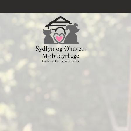
Gå
til
hovedindhold