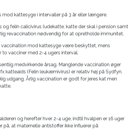
 mod kattesyge i intervaller på 3 år eller længere.
s og felin calicivirus (udekatte, katte der skal i pension samt
rlig revaccination nødvendig for at opretholde immunitet.
lt vaccination mod kattesyge være beskyttet, mens
r to vacciner med 2-4 ugers interval.
væsentlig medvirkende årsag. Manglende vaccination øger
 katteaids (Felin leukæmivirus) er relativ høj på Sydfyn.
lig udgang. Årlig vaccination er godt for jeres kat men
katte.
lderen og herefter hver 2-4 uge, indtil hvalpen er 16 uger
 på, at maternelle antistoffer ikke influerer på