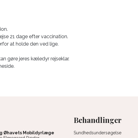
ion.
ejse 21 dage efter vaccination.
rfor at holde den ved lige.
 gøre jeres kæledyr rejseklar.
meside.
Behandlinger
g Øhavets Mobildyrlæge
Sundhedsundersøgelse
ne Elmegaard Ræder