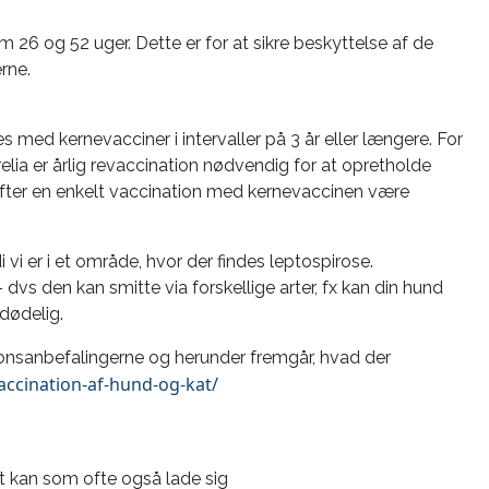
 26 og 52 uger. Dette er for at sikre beskyttelse af de
rne.
med kernevacciner i intervaller på 3 år eller længere. For
lia er årlig revaccination nødvendig for at opretholde
fter en enkelt vaccination med kernevaccinen være
 vi er i et område, hvor der findes leptospirose.
 dvs den kan smitte via forskellige arter, fx kan din hund
dødelig.
onsanbefalingerne og herunder fremgår, hvad der
accination-af-hund-og-kat/
t kan som ofte også lade sig