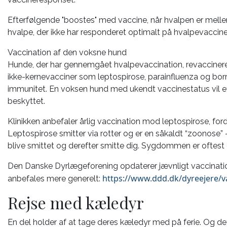
Efterfølgende "boostes" med vaccine, når hvalpen er mellem
hvalpe, der ikke har responderet optimalt på hvalpevaccine
Vaccination af den voksne hund
Hunde, der har gennemgået hvalpevaccination, revaccineres 
ikke-kernevacciner som leptospirose, parainfluenza og borre
immunitet. En voksen hund med ukendt vaccinestatus vil e
beskyttet.
Klinikken anbefaler årlig vaccination mod leptospirose, fordi
Leptospirose smitter via rotter og er en såkaldt “zoonose” -
blive smittet og derefter smitte dig. Sygdommen er oftest 
Den Danske Dyrlægeforening opdaterer jævnligt vaccinati
https://www.ddd.dk/dyreejere/v
anbefales mere generelt:
Rejse med kæledyr
En del holder af at tage deres kæledyr med på ferie. Og de