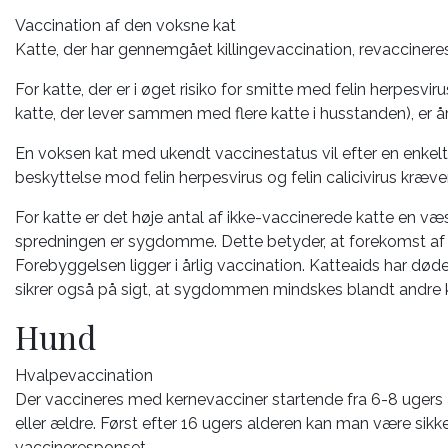
Vaccination af den voksne kat
Katte, der har gennemgået killingevaccination, revaccineres
For katte, der er i øget risiko for smitte med felin herpesviru
katte, der lever sammen med flere katte i husstanden), er å
En voksen kat med ukendt vaccinestatus vil efter en enke
beskyttelse mod felin herpesvirus og felin calicivirus kræve
For katte er det høje antal af ikke-vaccinerede katte en 
spredningen er sygdomme. Dette betyder, at forekomst af fx
Forebyggelsen ligger i årlig vaccination. Katteaids har døde
sikrer også på sigt, at sygdommen mindskes blandt andre 
Hund
Hvalpevaccination
Der vaccineres med kernevacciner startende fra 6-8 ugers a
eller ældre. Først efter 16 ugers alderen kan man være sikker
vaccineresponset.