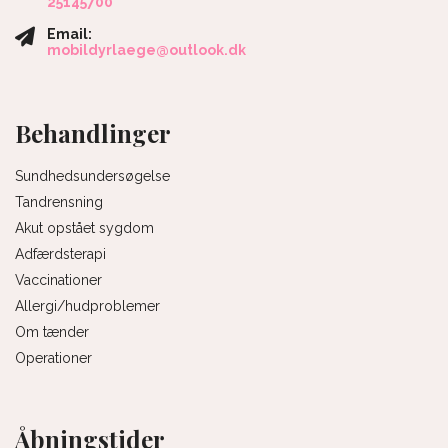
25145700
Email:
mobildyrlaege@outlook.dk
Behandlinger
Sundhedsundersøgelse
Tandrensning
Akut opstået sygdom
Adfærdsterapi
Vaccinationer
Allergi/hudproblemer
Om tænder
Operationer
Åbningstider