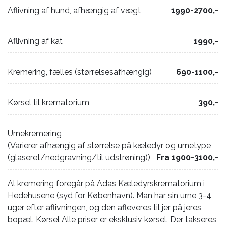
Aflivning af hund, afhængig af vægt
1990-2700,-
Aflivning af kat
1990,-
Kremering, fælles (størrelsesafhængig)
690-1100,-
Kørsel til krematorium
390,-
Urnekremering
(Varierer afhængig af størrelse på kæledyr og urnetype
(glaseret/nedgravning/til udstrøning))
Fra 1900-3100,-
Al kremering foregår på Adas Kæledyrskrematorium i
Hedehusene (syd for København). Man har sin urne 3-4
uger efter aflivningen, og den afleveres til jer på jeres
bopæl. Kørsel Alle priser er eksklusiv kørsel. Der takseres