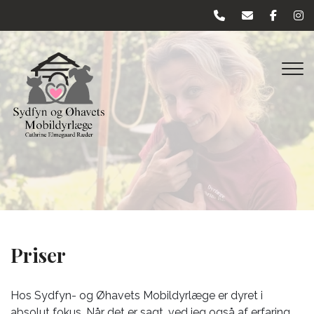
Gå
til
hovedindhold
Priser
Hos Sydfyn- og Øhavets Mobildyrlæge er dyret i
absolut fokus. Når det er sagt, ved jeg også af erfaring