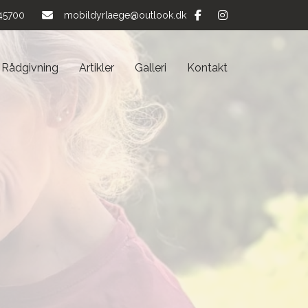
45700
mobildyrlaege@outlook.dk
Rådgivning
Artikler
Galleri
Kontakt