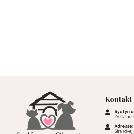
Kontakt
Sydfyn o
/v Cathri
Adresse:
Strandvej