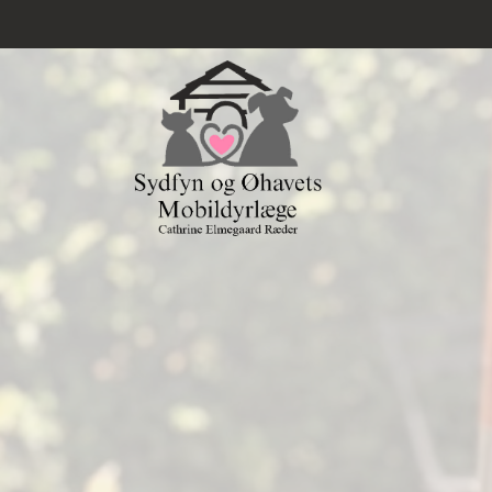
Gå
til
hovedindhold